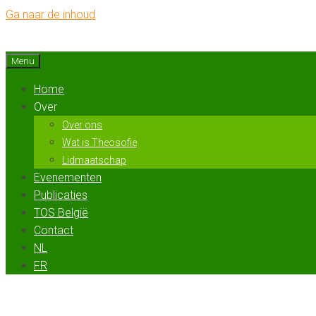
Ga naar de inhoud
Menu
Home
Over
Over ons
Wat is Theosofie
Lidmaatschap
Evenementen
Publicaties
TOS België
Contact
NL
FR