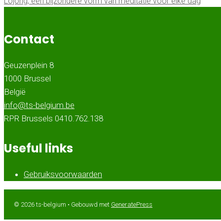
Lojong, een bijzondere vorm van meditatie voor elke dag
Contact
Geuzenplein 8
1000 Brussel
België
eb.muigleb-st@ofni
RPR Brussels 0410.762.138
Useful links
Gebruiksvoorwaarden
© 2026 ts-belgium
• Gebouwd met
GeneratePress