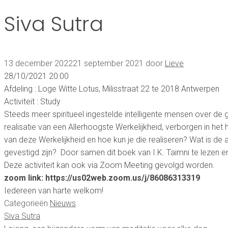
Siva Sutra
13 december 2022
21 september 2021
door
Lieve
28/10/2021 20:00
Afdeling : Loge Witte Lotus, Milisstraat 22 te 2018 Antwerpen
Activiteit : Study
Steeds meer spiritueel ingestelde intelligente mensen over de g
realisatie van een Allerhoogste Werkelijkheid, verborgen in het h
van deze Werkelijkheid en hoe kun je die realiseren? Wat is de a
gevestigd zijn? Door samen dit boek van I.K. Taimni te lezen
Deze activiteit kan ook via Zoom Meeting gevolgd worden.
zoom link: https://us02web.zoom.us/j/86086313319
Iedereen van harte welkom!
Categorieën
Nieuws
Siva Sutra